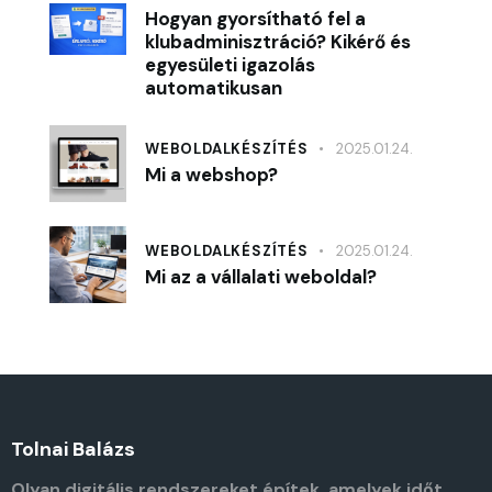
Hogyan gyorsítható fel a
klubadminisztráció? Kikérő és
egyesületi igazolás
automatikusan
WEBOLDALKÉSZÍTÉS
2025.01.24.
Mi a webshop?
WEBOLDALKÉSZÍTÉS
2025.01.24.
Mi az a vállalati weboldal?
Tolnai Balázs
Olyan digitális rendszereket építek, amelyek időt