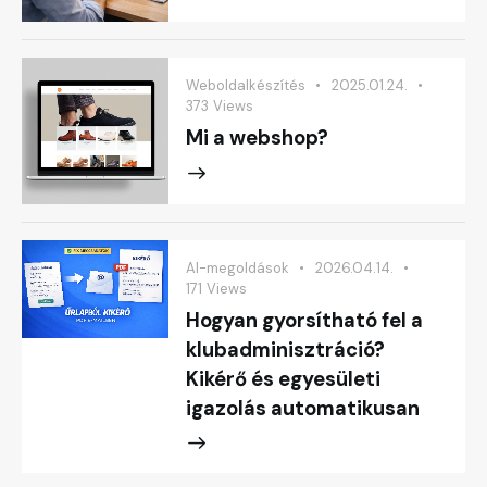
Weboldalkészítés
2025.01.24.
373
Views
Mi a webshop?
AI-megoldások
2026.04.14.
171
Views
Hogyan gyorsítható fel a
klubadminisztráció?
Kikérő és egyesületi
igazolás automatikusan