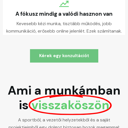
A fókusz mindig a valódi hasznon van
Kevesebb kézi munka, tisztább működés, jobb
kommunikáció, erősebb online jelenlét. Ezek számítanak.
Kérek egy konzultációt
Ami a munkámban
is
visszaköszön
A sportból, a vezetői helyzetekből és a saját
projektjeimből egy dolgot biztosan hozok magammal: