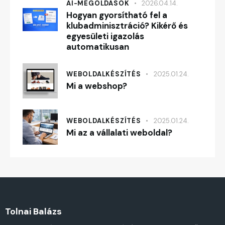
AI-MEGOLDÁSOK
2026.04.14.
Hogyan gyorsítható fel a
klubadminisztráció? Kikérő és
egyesületi igazolás
automatikusan
WEBOLDALKÉSZÍTÉS
2025.01.24.
Mi a webshop?
WEBOLDALKÉSZÍTÉS
2025.01.24.
Mi az a vállalati weboldal?
Tolnai Balázs