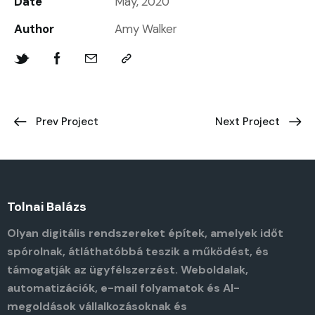
Date
May, 2020
Author
Amy Walker
Prev Project
Next Project
Tolnai Balázs
Olyan digitális rendszereket építek, amelyek időt
spórolnak, átláthatóbbá teszik a működést, és
támogatják az ügyfélszerzést. Weboldalak,
automatizációk, e-mail folyamatok és AI-
megoldások vállalkozásoknak és