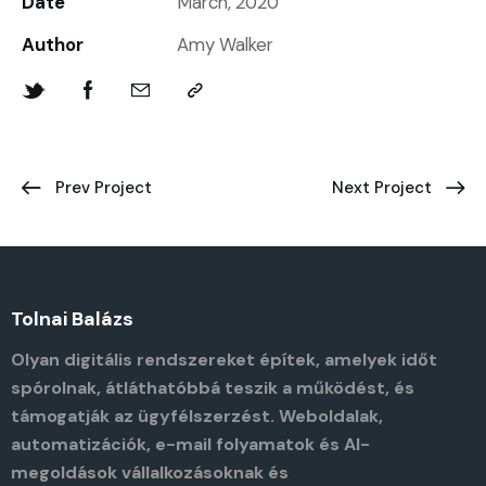
Date
March, 2020
Author
Amy Walker
Prev Project
Next Project
Tolnai Balázs
Olyan digitális rendszereket építek, amelyek időt
spórolnak, átláthatóbbá teszik a működést, és
támogatják az ügyfélszerzést. Weboldalak,
automatizációk, e-mail folyamatok és AI-
megoldások vállalkozásoknak és