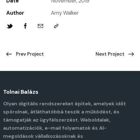
Date
November, 2019
Author
Amy Walker
Prev Project
Next Project
Tolnai Balázs
Olyan digitális rendszereket építek, amelyek időt
spórolnak, átláthatóbbá teszik a működést, és
támogatják az ügyfélszerzést. Weboldalak,
automatizációk, e-mail folyamatok és AI-
megoldások vállalkozásoknak és