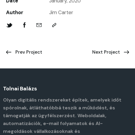
Date
January, 2020
Author
Jim Carter
Prev Project
Next Project
Tolnai Balázs
Olyan digitális rendszereket építek, amelyek időt
spórolnak, átláthatóbbá teszik a működést, és
támogatják az ügyfélszerzést. Weboldalak,
automatizációk, e-mail folyamatok és AI-
megoldások vállalkozásoknak és