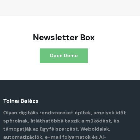
Newsletter Box
Open Demo
Tolnai Balázs
Olyan digitális rendszereket építek, amelyek időt
spórolnak, átláthatóbbá teszik a működést, és
támogatják az ügyfélszerzést. Weboldalak,
automatizációk, e-mail folyamatok és AI-