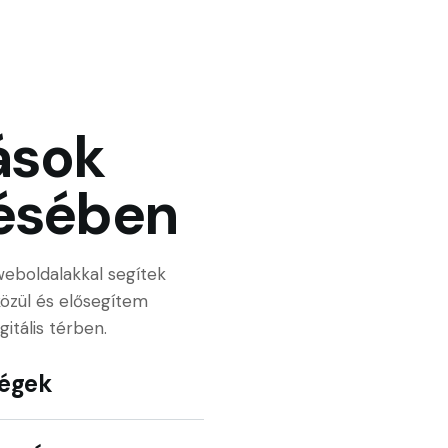
ások
ésében
weboldalakkal segítek
közül és elősegítem
itális térben.
ségek