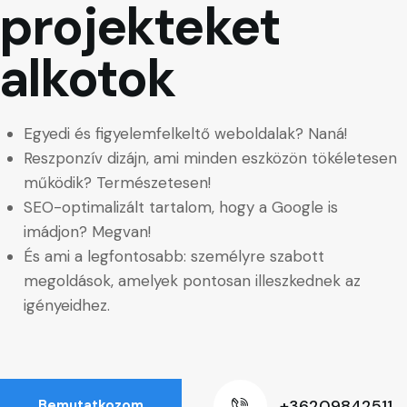
projekteket
alkotok
Egyedi és figyelemfelkeltő weboldalak? Naná!
Reszponzív dizájn, ami minden eszközön tökéletesen
működik? Természetesen!
SEO-optimalizált tartalom, hogy a Google is
imádjon? Megvan!
És ami a legfontosabb: személyre szabott
megoldások, amelyek pontosan illeszkednek az
igényeidhez.
+36209842511
Bemutatkozom