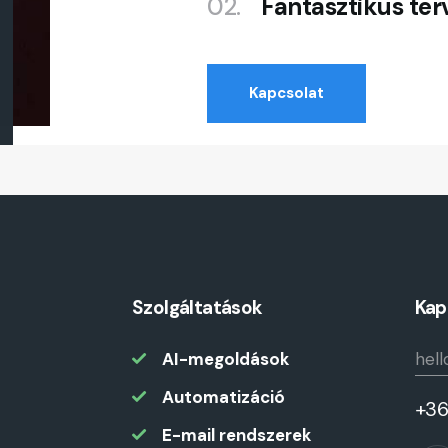
02.
Fantasztikus ter
Kapcsolat
Szolgáltatások
Kap
AI-megoldások
hell
Automatizáció
+36
E-mail rendszerek