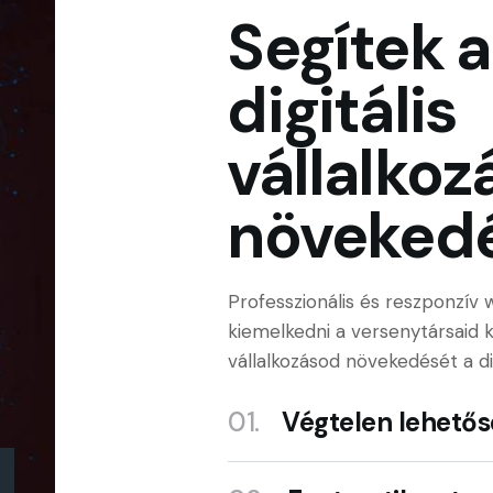
Segítek a
digitális
vállalkoz
növeked
Professzionális és reszponzív 
kiemelkedni a versenytársaid 
vállalkozásod növekedését a dig
01.
Végtelen lehető