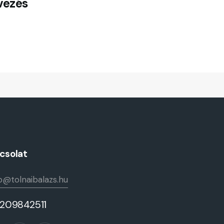
vezés
csolat
o@tolnaibalazs.hu
209842511