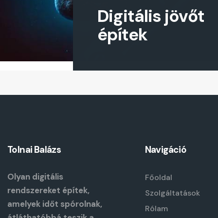
Digitális jövőt
építek
Tolnai Balázs
Navigáció
Olyan digitális
Főoldal
rendszereket építek,
Szolgáltatások
amelyek időt spórolnak,
Rólam
átláthatóbbá teszik a