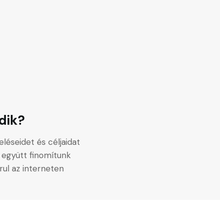
dik?
léseidet és céljaidat
 együtt finomítunk
irul az interneten