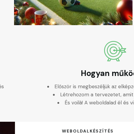
Hogyan műkö
és
Először is megbeszéljük az elképze
Létrehozom a tervezetet, amit
És voilà! A weboldalad él és v
WEBOLDALKÉSZÍTÉS